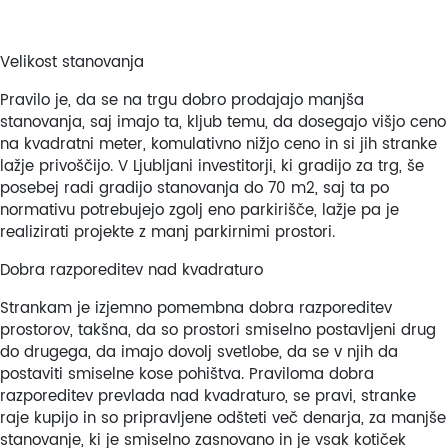
Velikost stanovanja
Pravilo je, da se na trgu dobro prodajajo manjša
stanovanja, saj imajo ta, kljub temu, da dosegajo višjo ceno
na kvadratni meter, komulativno nižjo ceno in si jih stranke
lažje privoščijo. V Ljubljani investitorji, ki gradijo za trg, še
posebej radi gradijo stanovanja do 70 m2, saj ta po
normativu potrebujejo zgolj eno parkirišče, lažje pa je
realizirati projekte z manj parkirnimi prostori.
Dobra razporeditev nad kvadraturo
Strankam je izjemno pomembna dobra razporeditev
prostorov, takšna, da so prostori smiselno postavljeni drug
do drugega, da imajo dovolj svetlobe, da se v njih da
postaviti smiselne kose pohištva. Praviloma dobra
razporeditev prevlada nad kvadraturo, se pravi, stranke
raje kupijo in so pripravljene odšteti več denarja, za manjše
stanovanje, ki je smiselno zasnovano in je vsak kotiček