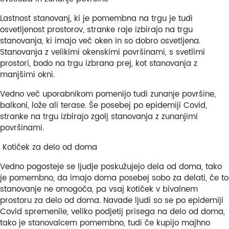
Lastnost stanovanj, ki je pomembna na trgu je tudi
osvetljenost prostorov, stranke raje izbirajo na trgu
stanovanja, ki imajo več oken in so dobro osvetljena.
Stanovanja z velikimi okenskimi površinami, s svetlimi
prostori, bodo na trgu izbrana prej, kot stanovanja z
manjšimi okni.
Vedno več uporabnikom pomenijo tudi zunanje površine,
balkoni, lože ali terase. Še posebej po epidemiji Covid,
stranke na trgu izbirajo zgolj stanovanja z zunanjimi
površinami.
Kotiček za delo od doma
Vedno pogosteje se ljudje poskužujejo dela od doma, tako
je pomembno, da imajo doma posebej sobo za delati, če to
stanovanje ne omogoča, pa vsaj kotiček v bivalnem
prostoru za delo od doma. Navade ljudi so se po epidemiji
Covid spremenile, veliko podjetij prisega na delo od doma,
tako je stanovalcem pomembno, tudi če kupijo majhno