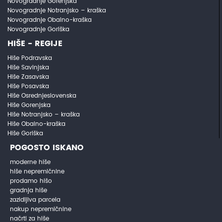
Novogradnje Gorenjska
Novogradnje Notranjsko – kraška
Novogradnje Obalno-kraška
Novogradnje Goriška
HIŠE - REGIJE
Hiše Podravska
Hiše Savinjska
Hiše Zasavska
Hiše Posavska
Hiše Osrednjeslovenska
Hiše Gorenjska
Hiše Notranjsko – kraška
Hiše Obalno-kraška
Hiše Goriška
POGOSTO ISKANO
moderne hiše
hiše nepremičnine
prodamo hišo
gradnja hiše
zazidljiva parcela
nakup nepremičnine
načrti za hiše