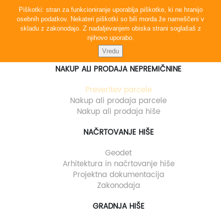
co
Inhab
Piškotki: stran za funkcioniranje uporablja piškotke, ki ne hranijo
osebnih podatkov. Nekateri piškotki so bili morda že nameščeni v
skladu z zakonodajo. Z nadaljevanjem obiska strani soglašaš z
njihovo uporabo.
NAKUP ALI PRODAJA NEPREMIČNINE
Preveritev parcele
Nakup ali prodaja parcele
Nakup ali prodaja hiše
NAČRTOVANJE HIŠE
Geodet
Arhitektura in načrtovanje hiše
Projektna dokumentacija
Zakonodaja
GRADNJA HIŠE