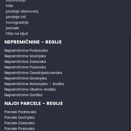
stanovanja
hiše
prodaja stanovanj
prodaja hiš
novogradnje
parcele
hiša na ključ
NEPREMIČNINE - REGIJE
Nepremičnine Podravska
Nepremičnine Savinjska
Nepremičnine Zasavska
Nepremičnine Posavska
Nepremičnine Osrednjeslovenska
Nepremičnine Gorenjska
Nepremičnine Notranjsko – kraška
Nepremičnine Obalno-kraška
Nepremičnine Goriška
NAJDI PARCELE - REGIJE
Parcele Podravska
Parcele Savinjska
Parcele Zasavska
Parcele Posavska