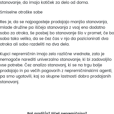
stanovanje, da imajo kotiček za delo od doma.
Smiselne otroške sobe
Res je, da se najpogosteje prodajajo manjša stanovanja,
mlade družine pa iščejo stanovanja z vsaj eno dodatno
sobo za otroka, še posbej bo stanovanje šlo v promet, če bo
soba tako veliko, da se čez čas v njo da pozicionirati dva
otroka ali sobo razdeliti na dva dela.
Kupci nepremičnin imajo zelo različne vrednote, zato je
nemogoče narediti univerzalno stanovanje, ki bi zadovoljilo
vse potrebe. Čez analizo stanovanj, ki se na trgu bolje
prodajajo in po večih pogovorih z nepremičninskimi agenti,
pa smo ugotovili, kaj so skupne lastnosti dobro prodajanih
stanovanj.
Boš gradil/a? Iščeš nepremičnino?