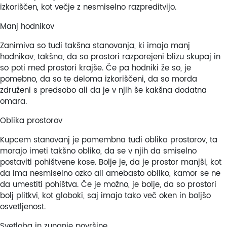
izkoriščen, kot večje z nesmiselno razpreditvijo.
Manj hodnikov
Zanimiva so tudi takšna stanovanja, ki imajo manj
hodnikov, takšna, da so prostori razporejeni blizu skupaj in
so poti med prostori krajše. Če pa hodniki že so, je
pomebno, da so te deloma izkoriščeni, da so morda
združeni s predsobo ali da je v njih še kakšna dodatna
omara.
Oblika prostorov
Kupcem stanovanj je pomembna tudi oblika prostorov, ta
morajo imeti takšno obliko, da se v njih da smiselno
postaviti pohištvene kose. Bolje je, da je prostor manjši, kot
da ima nesmiselno ozko ali amebasto obliko, kamor se ne
da umestiti pohištva. Če je možno, je bolje, da so prostori
bolj plitkvi, kot globoki, saj imajo tako več oken in boljšo
osvetljenost.
Svetloba in zunanje površine