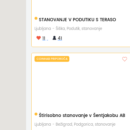
0 - 400 m2
STANOVANJE V PODUTIKU S TERASO
Ljubljana - Šiška, Podutik, stanovanje
11
41
COINHAB PRIPOROČA
0 - 400 m2
Štirisobno stanovanje v Šentjakobu AB
Ljubljana - Bežigrad, Podgorica, stanovanje