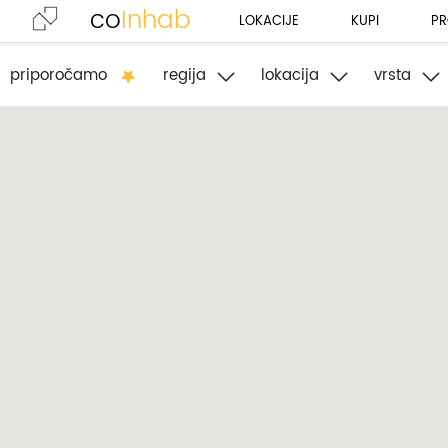
co
Inhab
LOKACIJE
KUPI
PR
priporočamo
regija
lokacija
vrsta